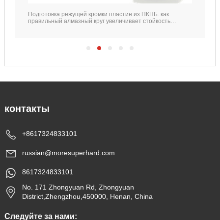
Подготовка режущей кромки пластин из ПКНБ: как
правильный алмазный круг увеличивает стойкость
инструмента
контакты
+8617324833101
russian@moresuperhard.com
8617324833101
No. 171 Zhongyuan Rd, Zhongyuan
District,Zhengzhou,450000, Henan, China
Следуйте за нами: