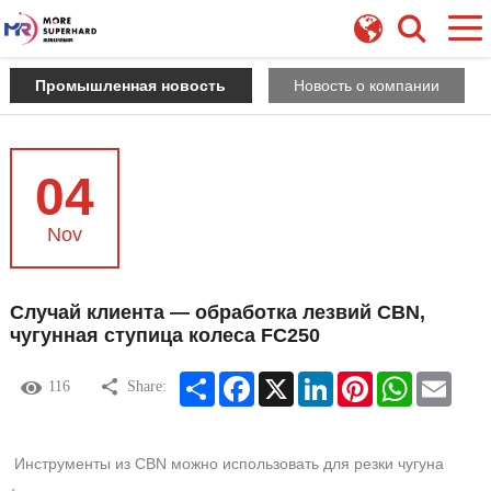
Промышленная новость
Новость о компании
04
Nov
Случай клиента — обработка лезвий CBN,
чугунная ступица колеса FC250
Share
Facebook
X
LinkedIn
Pinterest
WhatsApp
Email
116
Share:
Инструменты из CBN можно использовать для резки чугуна