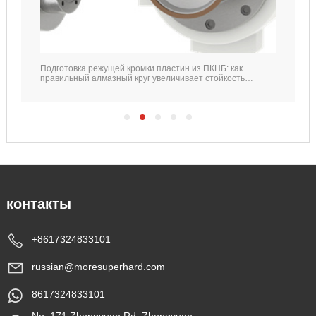
Подготовка режущей кромки пластин из ПКНБ: как
правильный алмазный круг увеличивает стойкость
инструмента
контакты
+8617324833101
russian@moresuperhard.com
8617324833101