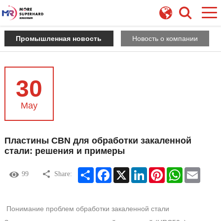
Промышленная новость
Новость о компании
30
May
Пластины CBN для обработки закаленной
стали: решения и примеры
Share
Facebook
X
LinkedIn
Pinterest
WhatsApp
Email
99
Share:
Понимание проблем обработки закаленной стали