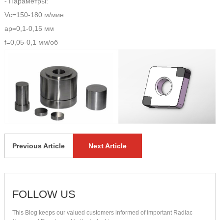
- Параметры:
Vc=150-180 м/мин
ap=0,1-0,15 мм
f=0,05-0,1 мм/об
Previous Article
Next Article
FOLLOW US
This Blog keeps our valued customers informed of important Radiac