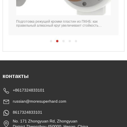
Подготовка режущей кромки пластин из ПКНБ: как
правильный алмазный круг увеличивает стойкость
инструмента
контакты
+8617324833101
russian@moresuperhard.com
8617324833101
No. 171 Zhongyuan Rd, Zhongyuan
District,Zhengzhou,450000, Henan, China