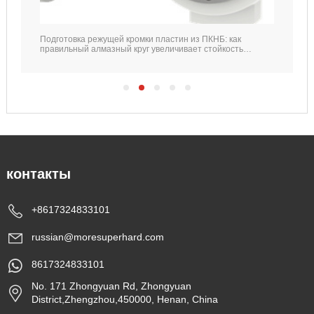
Подготовка режущей кромки пластин из ПКНБ: как
правильный алмазный круг увеличивает стойкость
инструмента
контакты
+8617324833101
russian@moresuperhard.com
8617324833101
No. 171 Zhongyuan Rd, Zhongyuan
District,Zhengzhou,450000, Henan, China