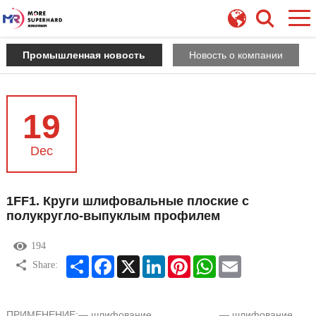
Промышленная новость
Новость о компании
19
Dec
1FF1. Круги шлифовальные плоские с
полукругло-выпуклым профилем
194
Share
Facebook
X
LinkedIn
Pinterest
WhatsApp
Email
Share:
ПРИМЕНЕНИЕ:
— шлифование
— шлифование