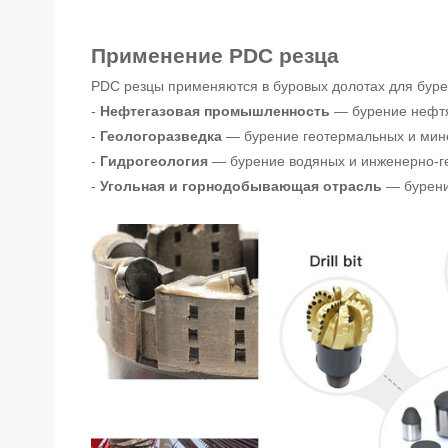
Применение PDC резца
PDC резцы применяются в буровых долотах для буре
-
Нефтегазовая промышленность
— бурение нефтян
-
Геологоразведка
— бурение геотермальных и мине
-
Гидрогеология
— бурение водяных и инженерно-ге
-
Угольная и горнодобывающая отрасль
— бурение