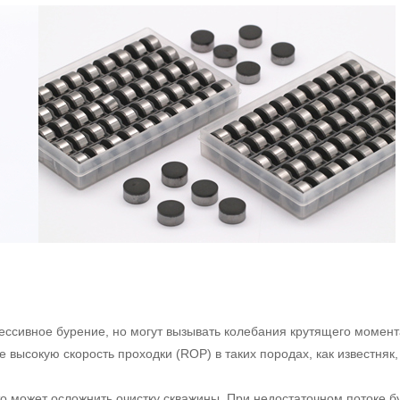
ессивное бурение, но могут вызывать колебания крутящего момент
 высокую скорость проходки (ROP) в таких породах, как известняк,
 может осложнить очистку скважины. При недостаточном потоке б