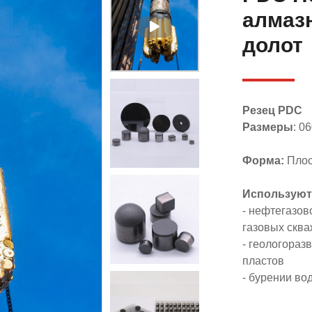
алмаз
долот
Резец PDC
Размеры
: 0
Форма:
Плоск
Используют
- нефтегазо
газовых скв
- геологораз
пластов
- бурении во