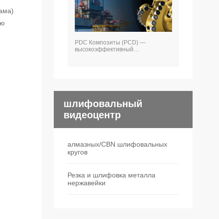
ама)
ую
PDC Композиты (PCD) —
высокоэффективный
функциональный материал
шлифовальный
видеоцентр
алмазных/CBN шлифовальных
кругов
Резка и шлифовка металла
нержавейки