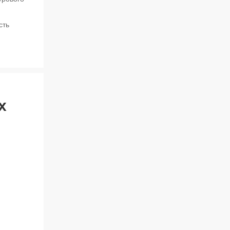
сть
х