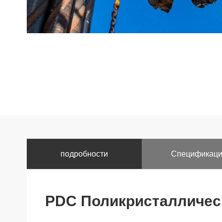
подробности
Спецификац
PDC Поликристалличес