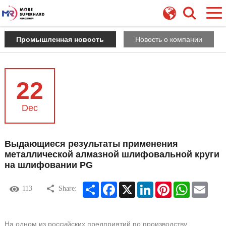
Промышленная новость
Новость о компании
22
Dec
Выдающиеся результаты применения
металлической алмазной шлифовальной круги
на шлифовании PG
Share
Facebook
X
LinkedIn
Pinterest
WhatsApp
Email
113
Share:
На одном из российских предприятий по производству