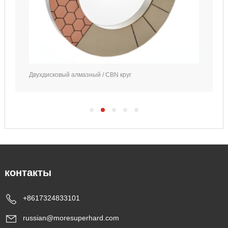
Двухдисковый алмазный / CBN круг
контакты
+8617324833101
russian@moresuperhard.com