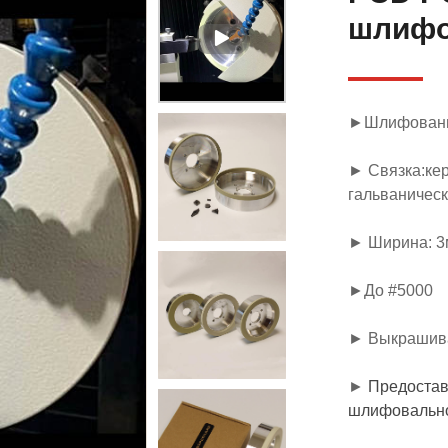
шлифо
►Шлифование,
► Связка:кер
гальваническ
► Ширина: 3
►До #5000
► Выкрашива
►
Предостав
шлифовально