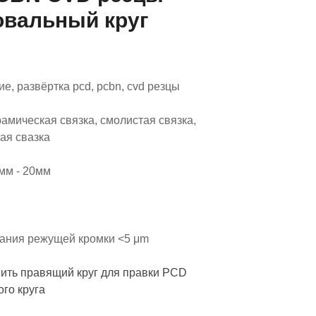
вальный круг
 развёртка pcd, pcbn, cvd резцы
амическая связка, смолистая связка,
ая свазка
мм - 20мм
ния режущей кромки <5 μm
ить правящий круг для правки PCD
го круга