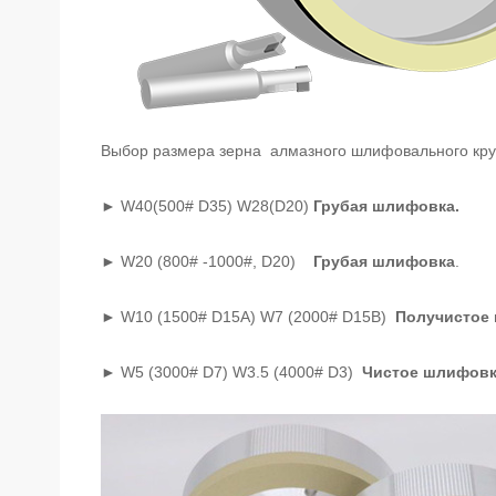
Выбор размера зерна алмазного шлифовального круг
► W40(500# D35) W28(D20)
Грубая шлифовка.
► W20 (800# -1000#, D20)
Грубая
шлифовка
.
► W10 (1500# D15A) W7 (2000# D15B)
Получистое
► W5 (3000# D7) W3.5 (4000# D3)
Чистое шлифов