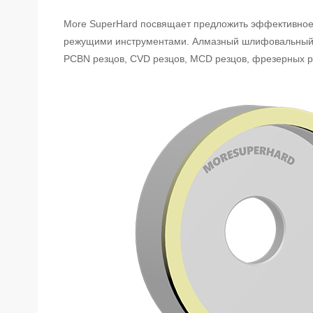
More SuperHard посвящает предложить эффективно
режущими инструментами. Алмазный шлифовальный к
PCBN резцов, CVD резцов, MCD резцов, фрезерных рез
Метод правки сверхтвердого
шлифовального круга -
вращающийся алмазный
шлифовальный станок