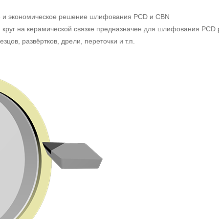
е и экономическое решение шлифования PCD и CBN
руг на керамической связке предназначен для шлифования PCD 
цов, развёртков, дрели, переточки и т.п.
EMO Hannover - Мир
металлообработки