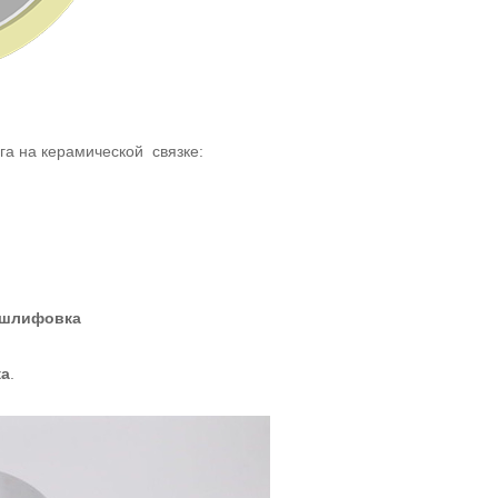
а на керамической связке:
 шлифовка
ка
.