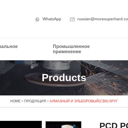
WhatsApp
russian@moresuperhard.c
альное
Промышленное
применение
Products
HOME
>
ПРОДУКЦИЯ
>
АЛМАЗНЫЙ И ЭЛЬБОРОВЫЙ(CBN) КРУГ
PCD P