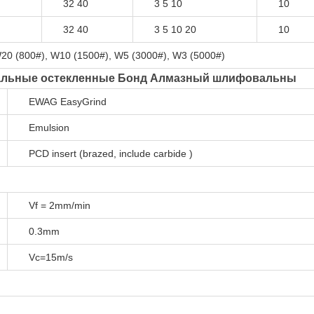
32 40
3 5 10
10
32 40
3 5 10 20
10
W20 (800#), W10 (1500#), W5 (3000#), W3 (5000#)
альные остекленные Бонд Алмазный шлифовальны
EWAG EasyGrind
Emulsion
PCD insert (brazed, include carbide )
Vf = 2mm/min
0.3mm
Vc=15m/s