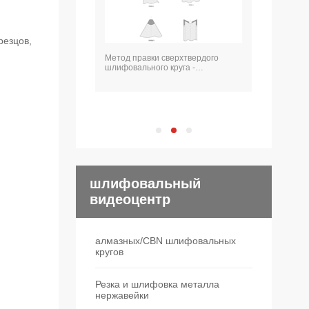
резцов,
Метод правки сверхтвердого
шлифовального круга -
вращающийся алмазный
шлифовальный станок
шлифовальный
видеоцентр
алмазных/CBN шлифовальных
кругов
Резка и шлифовка металла
нержавейки