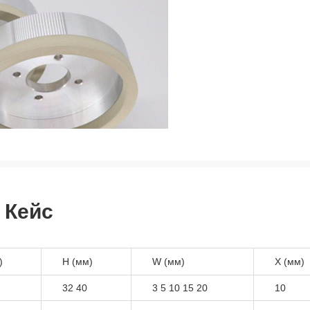
 Кейс
)
H (мм)
W (мм)
X (мм)
32 40
3 5 10 15 20
10