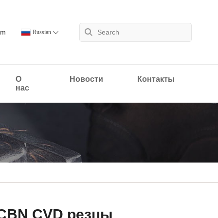
om
Russian
О
Новости
Контакты
нас
CBN CVD резцы