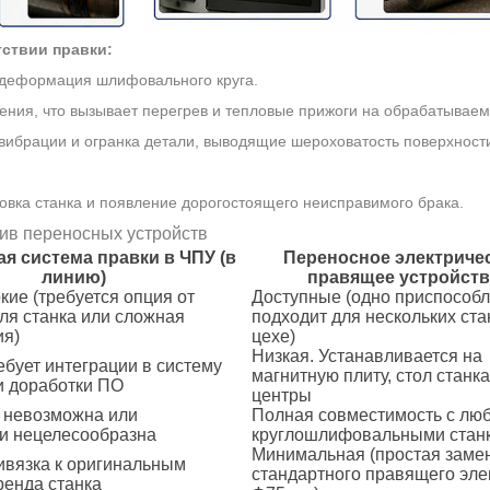
тствии правки:
 деформация шлифовального круга.
ения, что вызывает перегрев и тепловые прижоги на обрабатываем
вибрации и огранка детали, выводящие шероховатость поверхности
овка станка и появление дорогостоящего неисправимого брака.
тив переносных устройств
я система правки в ЧПУ (в
Переносное электриче
линию)
правящее устройст
кие (требуется опция от
Доступные (одно приспособ
ля станка или сложная
подходит для нескольких ста
ия)
цехе)
Низкая. Устанавливается на
ебует интеграции в систему
магнитную плиту, стол станка
и доработки ПО
центры
 невозможна или
Полная совместимость с лю
и нецелесообразна
круглошлифовальными стан
Минимальная (простая заме
ивязка к оригинальным
стандартного правящего эл
ренда станка