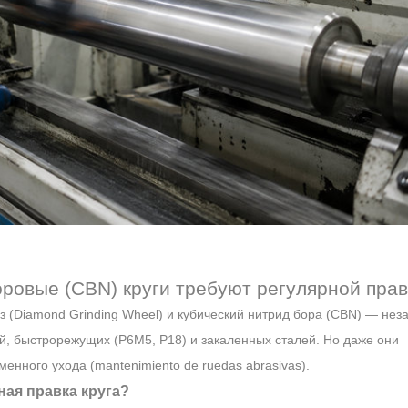
ровые (CBN) круги требуют регулярной прав
 (Diamond Grinding Wheel) и кубический нитрид бора (CBN) — не
й, быстрорежущих (Р6М5, Р18) и закаленных сталей. Но даже они
енного ухода (mantenimiento de ruedas abrasivas).
ая правка круга?