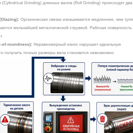
ylindrical Grinding) длинных валов (Roll Grinding) происходят два
Glazing):
Органическая связка изнашивается медленнее, чем тупя
ваются мельчайшей металлической стружкой. Рабочая поверхность 
т.
of-roundness):
Неравномерный износ нарушает идеальную
го получить точные размеры вала становится невозможно.