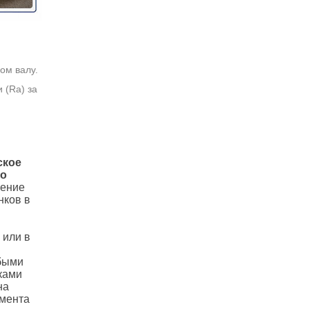
ом валу.
 (Ra) за
ское
во
ление
нков в
 или в
быми
ками
на
емента