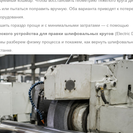
жедневный кошмар. Чтобы восстановить геометрию тяжелого круга 
 или пытаться поправить вручную. Оба варианта приводят к потер
борудования.
решить гораздо проще и с минимальными затратами — с помощью
еского устройства для правки шлифовальных кругов
(Electric
ье мы разберем физику процесса и покажем, как вернуть шлифоваль
 ролик
Алмазный карандаш
Алмазный и CBN
шлифовальный к
танке.