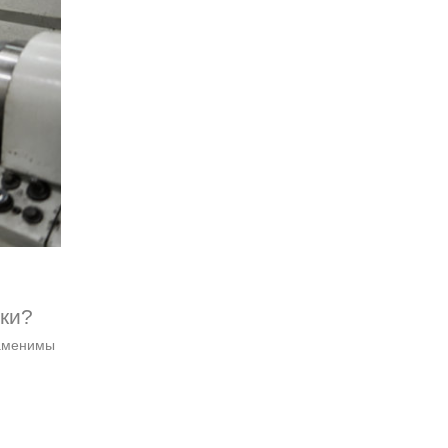
ки?
заменимы