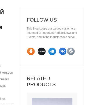
ой
FOLLOW US
м
This Blog keeps our valued customers
informed of important Radiac News and
Events, and in the industries we serve.
C
5 микрон
RELATED
связке
PRODUCTS
алл,
line