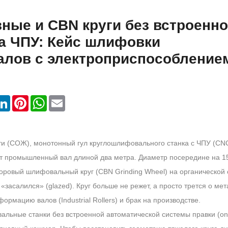
зные и CBN круги без встроенн
а ЧПУ: Кейс шлифовки
лов с электроприспособление
LinkedIn
Pinterest
WhatsApp
Email
и (СОЖ), монотонный гул круглошлифовального станка с ЧПУ (CN
яет промышленный вал длиной два метра. Диаметр посередине на 1
оровый шлифовальный круг (CBN Grinding Wheel) на органической 
засалился» (glazed). Круг больше не режет, а просто трется о мет
рмацию валов (Industrial Rollers) и брак на производстве.
альные станки без встроенной автоматической системы правки (on