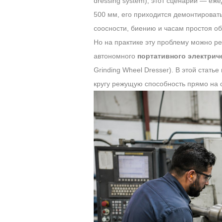
dressing system), этот сценарий — е
500 мм, его приходится демонтировать
соосности, биению и часам простоя о
Но на практике эту проблему можно 
автономного
портативного электрич
Grinding Wheel Dresser). В этой стат
Алмазный правящий
кругу режущую способность прямо на с