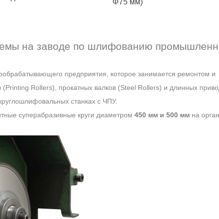
Φ75 мм)
блемы на заводе по шлифованию промышлен
обрабатывающего предприятия, которое занимается ремонтом и
Printing Rollers), прокатных валков (Steel Rollers) и длинных прив
круглошлифовальных станках с ЧПУ.
ритные суперабразивные круги диаметром
450 мм и 500 мм
на орга