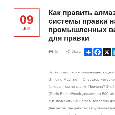
Как править алма
09
системы правки н
промышленных ва
Jun
для правки
Share
Facebook
X
63
Share:
Запах смазочно-охлаждающей жидкост
Grinding Machine)... Оператор измер
больше, чем по краям. Причина? Эльб
(Resin Bond Wheel) диаметром 500 мм «
вызывая сильный нагрев, тепловую дефо
Для цехов, где работают круглошлифов