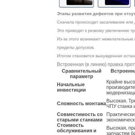
Этапы развития дефектов при отсу
Сначала происходит засаливание или
Это приводит к резкому увеличению тр
Из-за этого возникают нежелательные 
пределы допусков.
Итогом становится вынужденная остан
Встроенная (в линию) правка про
Сравнительный
Встроенна
параметр
Крайне высо
Начальные
производите
инвестиции
модернизац
Высокая. Тр
Сложность монтажа
ЧПУ станка 
Совместимость со
Практически
старыми станками
экономическ
Стоимость
Высокая, пр
обслуживания и
запчастям б