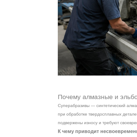
Почему алмазные и эльбо
Суперабразивы — синтетический алмаз
при обработке твердосплавных детале
подвержены износу и требуют своеврем
К чему приводит несвоевременн