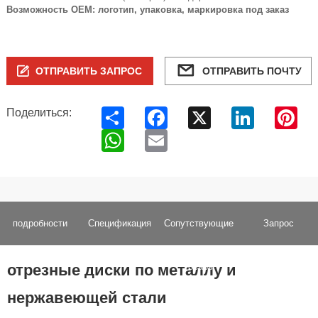
Возможность OEM: логотип, упаковка, маркировка под заказ
ОТПРАВИТЬ ЗАПРОС
ОТПРАВИТЬ ПОЧТУ
Share
Facebook
X
LinkedIn
Pin
Поделиться:
WhatsApp
Email
подробности
Спецификация
Сопутствующие
Запрос
отрезные диски по металлу и
товары
нержавеющей стали