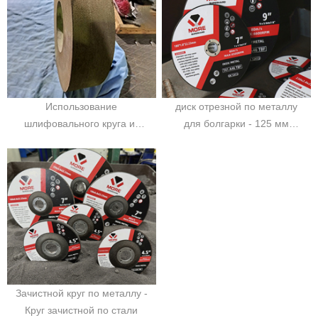
Использование
диск отрезной по металлу
шлифовального круга из
для болгарки - 125 мм
смолы для обработки
230мм- по металлу и
ротора подземного
нержавейке - OEM-услуги
двигателя
Зачистной круг по металлу -
Круг зачистной по стали