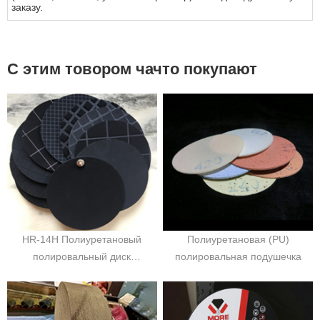
заказу.
С этим товором чачто покупают
HR-14H Полиуретановый
Полиуретановая (PU)
полировальный диск
полировальная подушечка
черного цвета