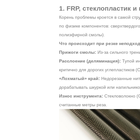
1. FRP, стеклопластик и
Корень проблемы кроется в самой стру
по физике компонентов: сверхтвердог
полиэфирной смолы).
Что происходит при резке неподхо
Прижоги смолы:
Из-за сильного трен
Расслоение (деляминация):
Тупой ин
критично для дорогих углепластиков (
«Лохматый» край:
Недорезанные нити
дорабатывать шкуркой или напильнико
Износ инструмента:
Стекловолокно (G
считанные метры реза.