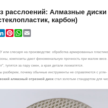
з расслоений: Алмазные диски
стеклопластик, карбон)
LinkedIn
Pinterest
WhatsApp
Email
У или слесаря на производстве: обработка армированных пластико
ороны, композиты дают феноменальную прочность при малом весе.
", тупятся за пару смен, а края детали лохматятся.
мы разберем, почему обычные инструменты не справляются с угле-
еский алмазный отрезной диск
стал золотым стандартом для чис