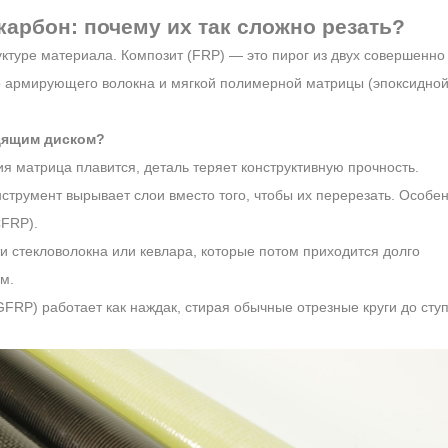
 карбон: почему их так сложно резать?
ктуре материала. Композит (FRP) — это пирог из двух совершенно
о армирующего волокна и мягкой полимерной матрицы (эпоксидной
дящим диском?
ия матрица плавится, деталь теряет конструктивную прочность.
струмент вырывает слои вместо того, чтобы их перерезать. Особе
CFRP).
 стекловолокна или кевлара, которые потом приходится долго
м.
FRP) работает как наждак, стирая обычные отрезные круги до сту