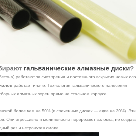
ыбирают
гальванические алмазные диски
?
етона) работают за счет трения и постоянного вскрытия новых сло
риалов
работает иначе. Технология гальванического нанесения
 отборных алмазных зерен прямо на стальном корпусе.
вязкой более чем на 50% (в спеченных дисках — едва на 20%). Эти
цов. Они агрессивно и молниеносно
перерезают
волокна, не создав
дный рез и нетронутая смола.