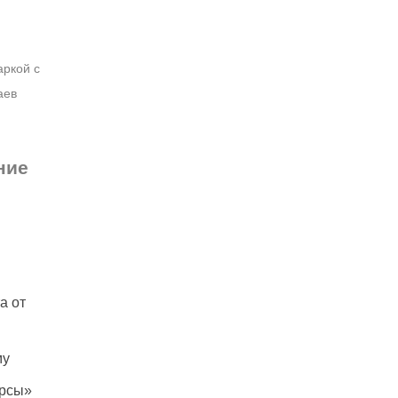
аркой с
аев
ние
а от
му
орсы»