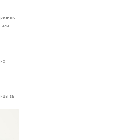
 разных
 или
нно
пицы за