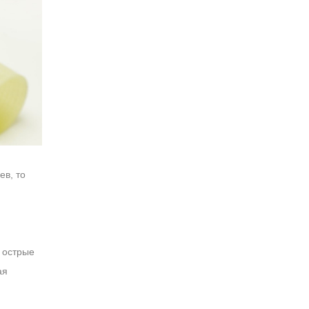
ев, то
 острые
ая