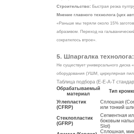
Строительство:
Быстрая резка пултр
Мнение главного технолога (цех ав
«Раньше мы теряли около 15% заготово
абразивом. Переход на гальванический
сократилось втрое».
5. Шпаргалка технолога
Не существует универсального диска «
оборудования (УШМ, циркулярная пила
Таблица подбора (E-E-A-T станда
Обрабатываемый
Тип кромк
материал
Углепластик
Сплошная (Con
(CFRP)
или тонкий шл
Сегментная ил
Стеклопластик
боковым напыл
(GFRP)
Slot)
Сплошная, мик