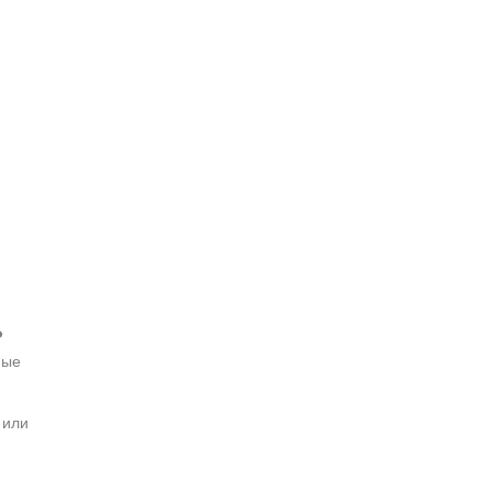
ь
мые
 или