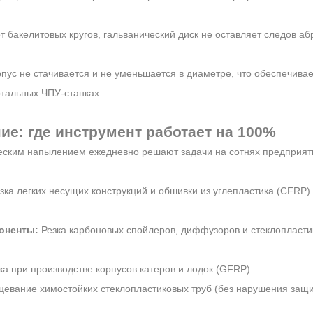
т бакелитовых кругов, гальванический диск не оставляет следов аб
пус не стачивается и не уменьшается в диаметре, что обеспечивае
ртальных ЧПУ-станках.
ие: где инструмент работает на 100%
еским напылением ежедневно решают задачи на сотнях предприят
ка легких несущих конструкций и обшивки из углепластика (CFRP)
оненты:
Резка карбоновых спойлеров, диффузоров и стеклопласти
а при производстве корпусов катеров и лодок (GFRP).
евание химостойких стеклопластиковых труб (без нарушения защи