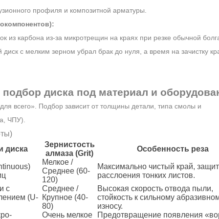
узионного профиля и композитной арматуры.
токомпонентов):
к из карбона из-за микротрещин на краях при резке обычной болг
 диск с мелким зерном убрал брак до нуля, а время на зачистку кр
: подбор диска под материал и оборудова
для всего». Подбор зависит от толщины детали, типа смолы и
, ЧПУ).
рты)
Зернистость
и диска
Особенность реза
алмаза (Grit)
Мелкое /
tinuous)
Максимально чистый край, защит
Среднее (60-
иц
расслоения тонких листов.
120)
и с
Среднее /
Высокая скорость отвода пыли,
ением (U-
Крупное (40-
стойкость к сильному абразивно
80)
износу.
ро-
Очень мелкое
Предотвращение появления «в