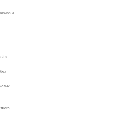
разива и
т
ий в
 без
ковых
тного