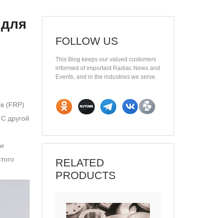
 для
FOLLOW US
This Blog keeps our valued customers
informed of important Radiac News and
Events, and in the industries we serve.
в (FRP)
 С другой
 и
того
RELATED
PRODUCTS