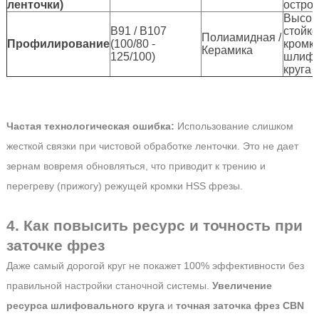
ленточки)
острот
Высок
B91 / B107
стойко
Полиамидная /
Профилирование
(100/80 -
кромк
Керамика
125/100)
шлифо
круга
Частая технологическая ошибка:
Использование слишком
жесткой связки при чистовой обработке ленточки. Это не дает
зернам вовремя обновляться, что приводит к трению и
перегреву (прижогу) режущей кромки HSS фрезы.
4. Как повысить ресурс и точность при
заточке фрез
Даже самый дорогой круг не покажет 100% эффективности без
правильной настройки станочной системы.
Увеличение
ресурса шлифовального круга
и
точная заточка фрез CBN