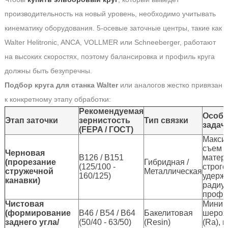
производительность на новый уровень, необходимо учитывать
кинематику оборудования. 5-осевые заточные центры, такие как
Walter Helitronic, ANCA, VOLLMER или Schneeberger, работают
на высоких скоростях, поэтому балансировка и профиль круга
должны быть безупречны.
Подбор круга для станка Walter
или аналогов жестко привязан
к конкретному этапу обработки:
Рекомендуемая
Особе
Этап заточки
зернистость
Тип связки
задач
(FEPA / ГОСТ)
Макси
съем
Черновая
B126 / B151
матер
(прорезание
Гибридная /
(125/100 -
строго
стружечной
Металлическая
160/125)
удерж
канавки)
радиу
профи
Чистовая
Миним
(формирование
B46 / B54 / B64
Бакелитовая
шерох
заднего угла/
(50/40 - 63/50)
(Resin)
(Ra), 