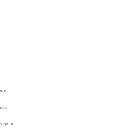
дня
дные
одит к