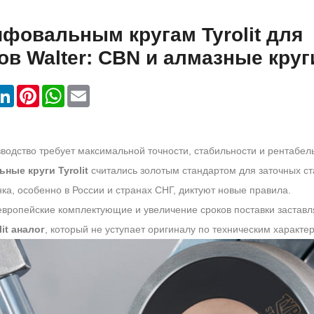
фовальным кругам Tyrolit для
ов Walter: CBN и алмазные круг
LinkedIn
Pinterest
WhatsApp
Email
одство требует максимальной точности, стабильности и рентабел
ные круги Tyrolit
считались золотым стандартом для заточных ст
а, особенно в России и странах СНГ, диктуют новые правила.
 европейские комплектующие и увеличение сроков поставки застав
lit аналог
, который не уступает оригиналу по техническим характе