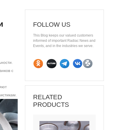
и
FOLLOW US
This Blog keeps our valued customers
informed of important Radiac News and
Events, and in the industries we serve.
ьности.
анков с
ляют
ристикам.
RELATED
PRODUCTS