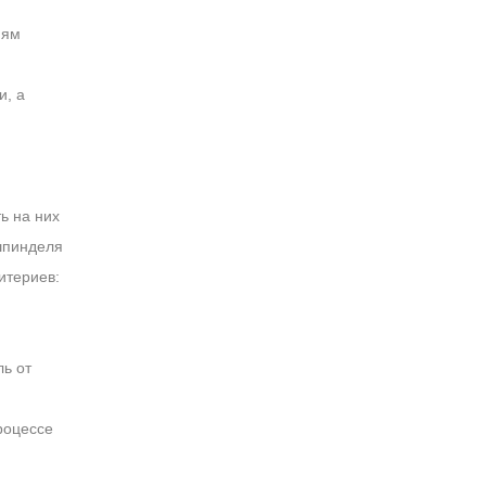
иям
и, а
ь на них
 шпинделя
итериев:
ь от
роцессе