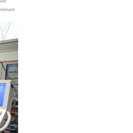
ния.
режущая