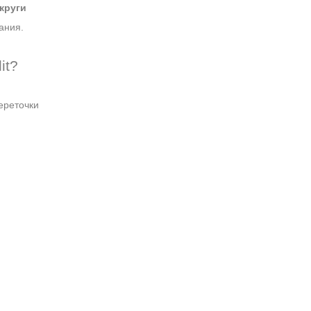
круги
ания.
it?
ереточки