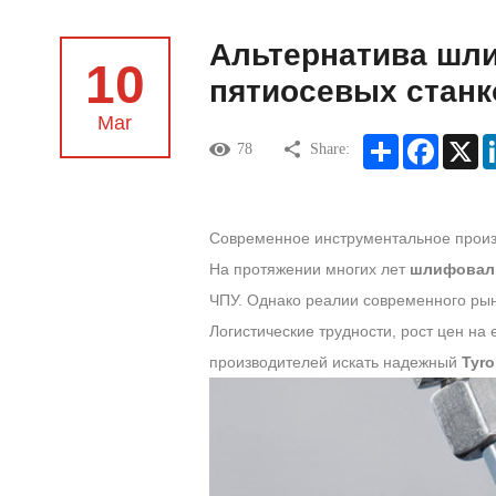
Альтернатива шли
10
пятиосевых станк
Mar
Share
Facebook
X
78
Share:
Современное инструментальное произв
На протяжении многих лет
шлифоваль
ЧПУ. Однако реалии современного рынк
Логистические трудности, рост цен на
производителей искать надежный
Tyro