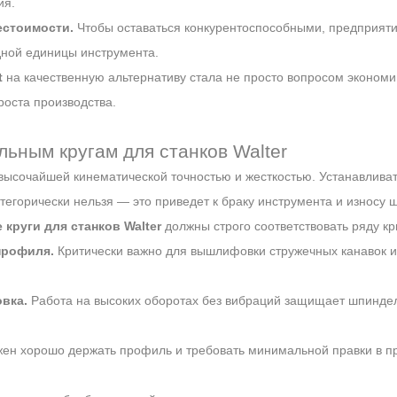
ия.
естоимости.
Чтобы оставаться конкурентоспособными, предприят
дной единицы инструмента.
t
на качественную альтернативу стала не просто вопросом экономи
оста производства.
ьным кругам для станков Walter
высочайшей кинематической точностью и жесткостью. Устанавливат
тегорически нельзя — это приведет к браку инструмента и износу
руги для станков Walter
должны строго соответствовать ряду кр
профиля.
Критически важно для вышлифовки стружечных канавок и
вка.
Работа на высоких оборотах без вибраций защищает шпиндел
жен хорошо держать профиль и требовать минимальной правки в п