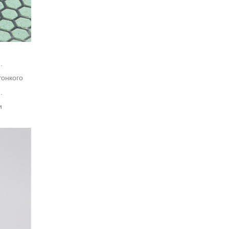
.
тонкого
.
и