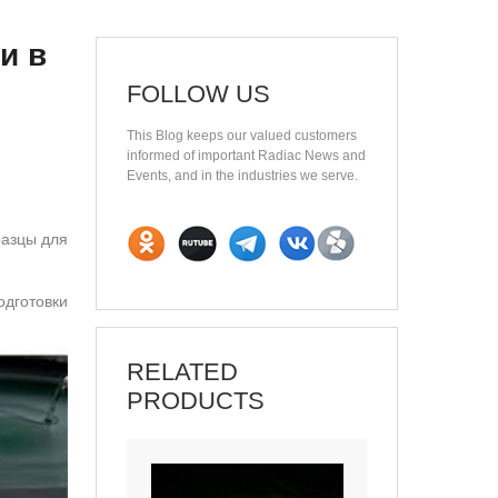
и в
FOLLOW US
This Blog keeps our valued customers
informed of important Radiac News and
Events, and in the industries we serve.
разцы для
одготовки
RELATED
PRODUCTS