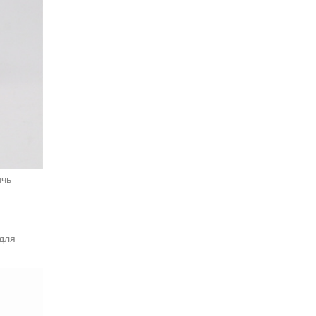
ичь
и
для