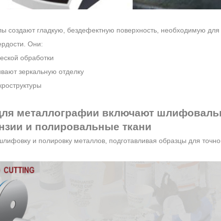
ы создают гладкую, бездефектную поверхность, необходимую для
ердости. Они:
еской обработки
ивают зеркальную отделку
U)
Использование
HR-14H Полиуре
ушечка
шлифовального круга из
полировальный д
кроструктуры
смолы для обработки ротора
цвета
подземного двигателя
для металлографии включают шлифовал
ензии и полировальные ткани
лифовку и полировку металлов, подготавливая образцы для точно